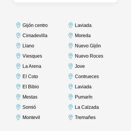


Gijón centro
Laviada


Cimadevilla
Moreda


Llano
Nuevo Gijón


Viesques
Nuevo Roces


La Arena
Jove


El Coto
Contrueces


El Bibio
Laviada


Mestas
Pumarín


Somió
La Calzada


Montevil
Tremañes