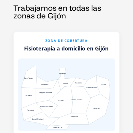
Trabajamos en todas las
zonas de Gijón
ZONA DE COBERTURA
Fisioterapia a domicilio en Gijón
Cimavilla
Jove / Musel
La Arena
Centro
Natahoyo
Somió
El Bibio / Mestas
Polígono / Moreda
La Calzada
El Coto / Ceares
El Llano
Pumarín / N. Gijón
Viesques
Tremañes
Contrueces
Roces / Montevil
Nuevo Roces